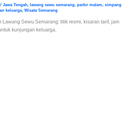
6
/
Jawa Tengah
,
lawang sewu semarang
,
parkir malam
,
simpang
ran keluarga
,
Wisata Semarang
Lawang Sewu Semarang: titik resmi, kisaran tarif, jam
untuk kunjungan keluarga.