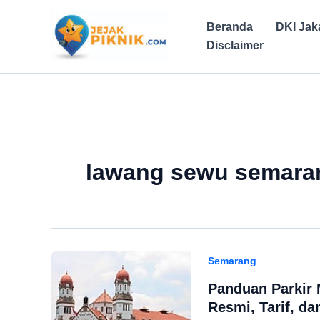
Lewati
ke
Beranda
DKI Jak
konten
Disclaimer
lawang sewu semara
Semarang
Panduan Parkir
Resmi, Tarif, da