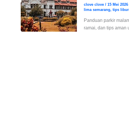
clove clove
/
15 Mei 202
lima semarang
,
tips libu
Panduan parkir malam 
ramai, dan tips aman 