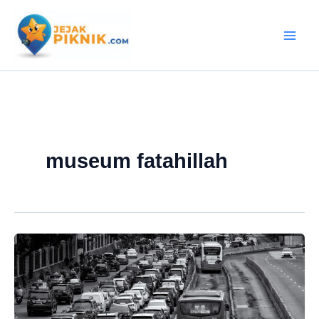
Lewati
ke
konten
museum fatahillah