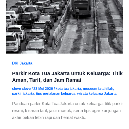
DKI Jakarta
Parkir Kota Tua Jakarta untuk Keluarga: Titik
Aman, Tarif, dan Jam Ramai
clove clove
/
23 Mei 2026
/
kota tua jakarta
,
museum fatahillah
,
parkir jakarta
,
tips perjalanan keluarga
,
wisata keluarga Jakarta
Panduan parkir Kota Tua Jakarta untuk keluarga: titik parkir
resmi, kisaran tarif, jalur masuk, serta tips agar kunjungan
akhir pekan lebih rapi dan hemat waktu.