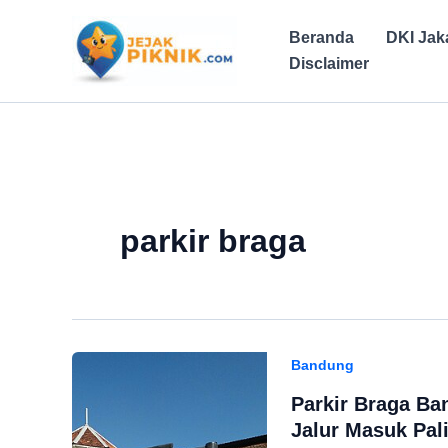
Lewati
ke
Beranda
DKI Jak
konten
Disclaimer
parkir braga
Bandung
Parkir Braga Ban
Jalur Masuk Pa