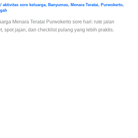
6
/
aktivitas sore keluarga
,
Banyumas
,
Menara Teratai
,
Purwokerto
,
ngah
arga Menara Teratai Purwokerto sore hari: rute jalan
t, spot jajan, dan checklist pulang yang lebih praktis.