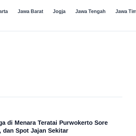
arta
Jawa Barat
Jogja
Jawa Tengah
Jawa Ti
rga di Menara Teratai Purwokerto Sore
t, dan Spot Jajan Sekitar