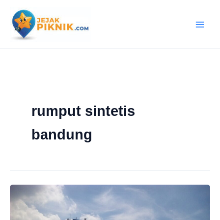
Lewati
ke
konten
rumput sintetis
bandung