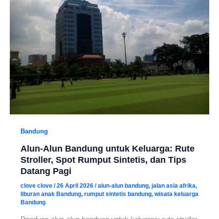
Bandung
Alun-Alun Bandung untuk Keluarga: Rute
Stroller, Spot Rumput Sintetis, dan Tips
Datang Pagi
clove clove
/
26 April 2026
/
alun-alun bandung
,
jalan asia afrika
,
liburan anak Bandung
,
rumput sintetis bandung
,
wisata keluarga
Bandung