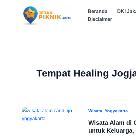
Lewati
ke
Beranda
DKI Jak
konten
Disclaimer
Tempat Healing Jogj
,
Wisata
Yogyakarta
Wisata Alam di 
untuk Keluarga,