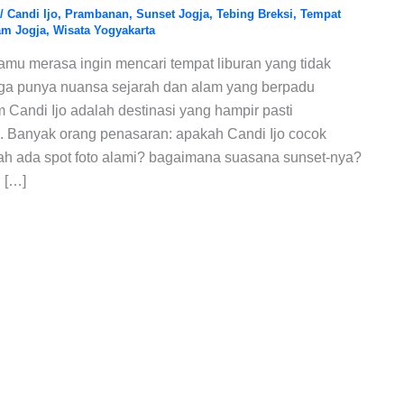
/
Candi Ijo
,
Prambanan
,
Sunset Jogja
,
Tebing Breksi
,
Tempat
am Jogja
,
Wisata Yogyakarta
 kamu merasa ingin mencari tempat liburan yang tidak
juga punya nuansa sejarah dan alam yang berpadu
 Candi Ijo adalah destinasi yang hampir pasti
. Banyak orang penasaran: apakah Candi Ijo cocok
ah ada spot foto alami? bagaimana suasana sunset-nya?
 […]