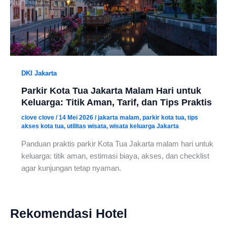
DKI Jakarta
Parkir Kota Tua Jakarta Malam Hari untuk
Keluarga: Titik Aman, Tarif, dan Tips Praktis
clove clove
/
14 Mei 2026
/
jakarta malam
,
parkir kota tua
,
tips
akses kota tua
,
utilitas wisata
,
wisata keluarga Jakarta
Panduan praktis parkir Kota Tua Jakarta malam hari untuk
keluarga: titik aman, estimasi biaya, akses, dan checklist
agar kunjungan tetap nyaman.
Rekomendasi Hotel