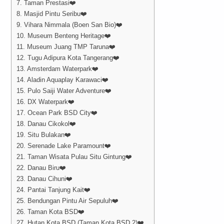
7. Taman Prestasi❤️
8. Masjid Pintu Seribu❤️
9. Vihara Nimmala (Boen San Bio)❤️
10. Museum Benteng Heritage❤️
11. Museum Juang TMP Taruna❤️
12. Tugu Adipura Kota Tangerang❤️
13. Amsterdam Waterpark❤️
14. Aladin Aquaplay Karawaci❤️
15. Pulo Saiji Water Adventure❤️
16. DX Waterpark❤️
17. Ocean Park BSD City❤️
18. Danau Cikokol❤️
19. Situ Bulakan❤️
20. Serenade Lake Paramount❤️
21. Taman Wisata Pulau Situ Gintung❤️
22. Danau Biru❤️
23. Danau Cihuni❤️
24. Pantai Tanjung Kait❤️
25. Bendungan Pintu Air Sepuluh❤️
26. Taman Kota BSD❤️
27. Hutan Kota BSD (Taman Kota BSD 2)❤️