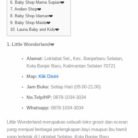
6. Baby Shop Mama Supian❤️
7. Andien Shop❤️
8. Baby Shop Idaman❤️
9. Baby Shop Maida❤️
10. Launa Baby and Kids❤️
1. Little Wonderland
❤️
Alamat:
Loktabat Sel., Kec. Banjarbaru Selatan,
Kota Banjar Baru, Kalimantan Selatan 70721
Map:
Klik Disini
Jam Buka:
Setiap Hari (09.00-21.00)
No.Telp/HP:
0878-1034-3034
Whatsapp:
0878-1034-3034
Little Wonderland merupakan sebuah toko grosir dan eceran
yang menjual berbagai perlengkapan bayi maupun ibu hamil
yang terletak di Loktabat Selatan, Kota Banjar Baru.