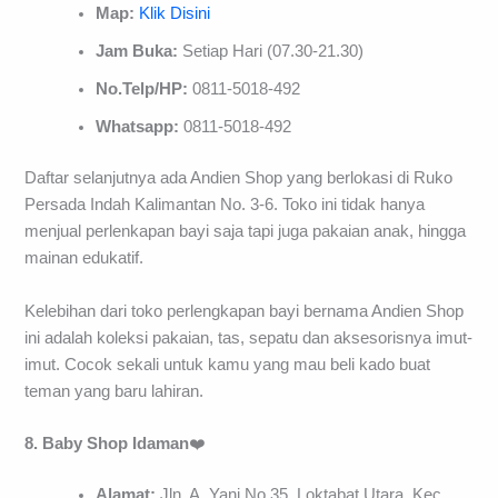
Map:
Klik Disini
Jam Buka:
Setiap Hari (07.30-21.30)
No.Telp/HP:
0811-5018-492
Whatsapp:
0811-5018-492
Daftar selanjutnya ada Andien Shop yang berlokasi di Ruko
Persada Indah Kalimantan No. 3-6. Toko ini tidak hanya
menjual perlenkapan bayi saja tapi juga pakaian anak, hingga
mainan edukatif.
Kelebihan dari toko perlengkapan bayi bernama Andien Shop
ini adalah koleksi pakaian, tas, sepatu dan aksesorisnya imut-
imut. Cocok sekali untuk kamu yang mau beli kado buat
teman yang baru lahiran.
8. Baby Shop Idaman
❤️
Alamat:
Jln. A. Yani No.35, Loktabat Utara, Kec.