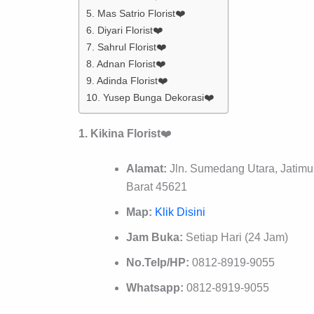
5. Mas Satrio Florist❤️
6. Diyari Florist❤️
7. Sahrul Florist❤️
8. Adnan Florist❤️
9. Adinda Florist❤️
10. Yusep Bunga Dekorasi❤️
1. Kikina Florist
❤️
Alamat:
Jln. Sumedang Utara, Jatim
Barat 45621
Map:
Klik Disini
Jam Buka:
Setiap Hari (24 Jam)
No.Telp/HP:
0812-8919-9055
Whatsapp:
0812-8919-9055