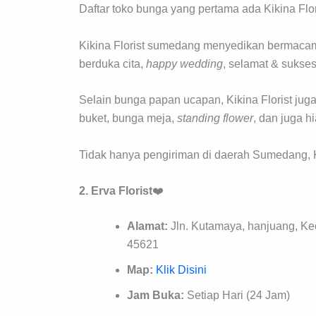
Daftar toko bunga yang pertama ada Kikina Flor
Kikina Florist sumedang menyedikan bermacam
berduka cita,
happy wedding
, selamat & sukses
Selain bunga papan ucapan, Kikina Florist ju
buket, bunga meja,
standing flower
, dan juga h
Tidak hanya pengiriman di daerah Sumedang, Ki
2. Erva Florist
❤️
Alamat:
Jln. Kutamaya, hanjuang, K
45621
Map:
Klik Disini
Jam Buka:
Setiap Hari (24 Jam)