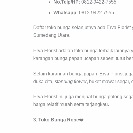
No.Telp/HP:
0812-9422-7555
Whatsapp:
0812-9422-7555
Daftar toko bunga selanjutnya ada Erva Florist
Sumedang Utara.
Erva Florist adalah toko bunga terbaik lainn
karangan bunga papan ucapan seperti turut ber
Selain karangan bunga papan, Erva Florist jug
duka cita,
standing flower
, buket mawar segar, 
Erva Florist ini juga menjual bunga potong segar
harga relatif murah serta terjangkau.
3. Toko Bunga Rose
❤️