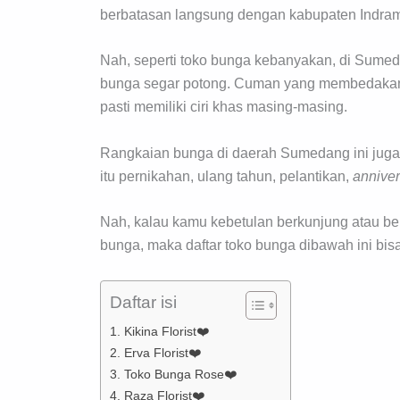
berbatasan langsung dengan kabupaten Indra
Nah, seperti toko bunga kebanyakan, di Sume
bunga segar potong. Cuman yang membedakann
pasti memiliki ciri khas masing-masing.
Rangkaian bunga di daerah Sumedang ini juga
itu pernikahan, ulang tahun, pelantikan,
anniver
Nah, kalau kamu kebetulan berkunjung atau be
bunga, maka daftar toko bunga dibawah ini bisa
Daftar isi
1. Kikina Florist❤️
2. Erva Florist❤️
3. Toko Bunga Rose❤️
4. Raza Florist❤️