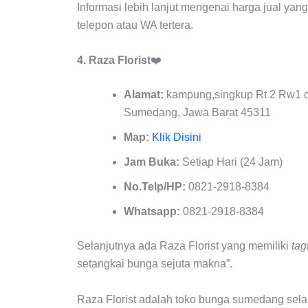
Informasi lebih lanjut mengenai harga jual ya
telepon atau WA tertera.
4. Raza Florist
❤️
Alamat:
kampung,singkup Rt 2 Rw1 c
Sumedang, Jawa Barat 45311
Map:
Klik Disini
Jam Buka:
Setiap Hari (24 Jam)
No.Telp/HP:
0821-2918-8384
Whatsapp:
0821-2918-8384
Selanjutnya ada Raza Florist yang memiliki
tag
setangkai bunga sejuta makna”.
Raza Florist adalah toko bunga sumedang sel