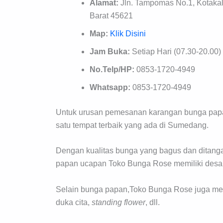
Alamat:
Jln. Tampomas No.1, Kotaka
Barat 45621
Map:
Klik Disini
Jam Buka:
Setiap Hari (07.30-20.00)
No.Telp/HP:
0853-1720-4949
Whatsapp:
0853-1720-4949
Untuk urusan pemesanan karangan bunga papa
satu tempat terbaik yang ada di Sumedang.
Dengan kualitas bunga yang bagus dan ditanga
papan ucapan Toko Bunga Rose memiliki desai
Selain bunga papan,Toko Bunga Rose juga mel
duka cita,
standing flower
, dll.