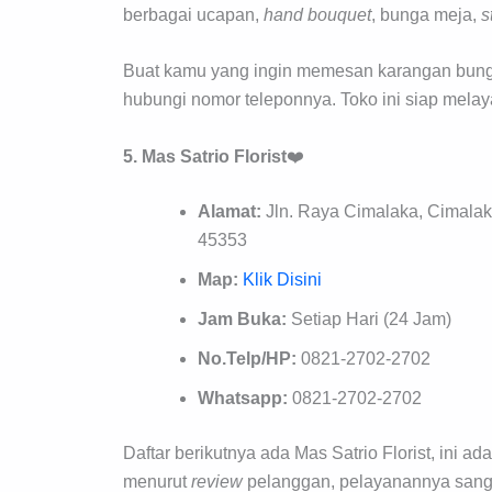
berbagai ucapan,
hand b
ouquet
, bunga meja,
s
Buat kamu yang ingin memesan karangan bunga 
hubungi nomor teleponnya. Toko ini siap melay
5. Mas Satrio Florist
❤️
Alamat:
Jln. Raya Cimalaka, Cimala
45353
Map:
Klik Disini
Jam Buka:
Setiap Hari (24 Jam)
No.Telp/HP:
0821-2702-2702
Whatsapp:
0821-2702-2702
Daftar berikutnya ada Mas Satrio Florist, ini 
menurut
review
pelanggan, pelayanannya sanga