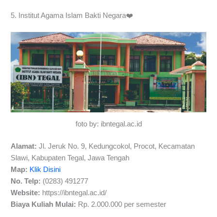
5. Institut Agama Islam Bakti Negara❤️
foto by: ibntegal.ac.id
Alamat:
Jl. Jeruk No. 9, Kedungcokol, Procot, Kecamatan
Slawi, Kabupaten Tegal, Jawa Tengah
Map:
Klik Disini
No. Telp:
(0283) 491277
Website:
https://ibntegal.ac.id/
Biaya Kuliah Mulai:
Rp. 2.000.000 per semester