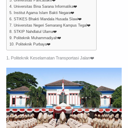
3. Universitas Pancasakti❤️
4. Universitas Bina Sarana Informatika❤️
5. Institut Agama Islam Bakti Negara❤️
6. STIKES Bhakti Mandala Husada Slawi❤️
7. Universitas Negeri Semarang Kampus Tegal❤️
8. STKIP Nahdlatul Ulama❤️
9. Politeknik Muhammadiyah❤️
10. Politeknik Purbaya❤️
1. Politeknik Keselamatan Transportasi Jalan❤️