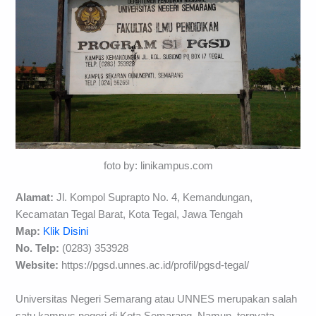
foto by: linikampus.com
Alamat:
Jl. Kompol Suprapto No. 4, Kemandungan,
Kecamatan Tegal Barat, Kota Tegal, Jawa Tengah
Map:
Klik Disini
No. Telp:
(0283) 353928
Website:
https://pgsd.unnes.ac.id/profil/pgsd-tegal/
Universitas Negeri Semarang atau UNNES merupakan salah
satu kampus negeri di Kota Semarang. Namun, ternyata