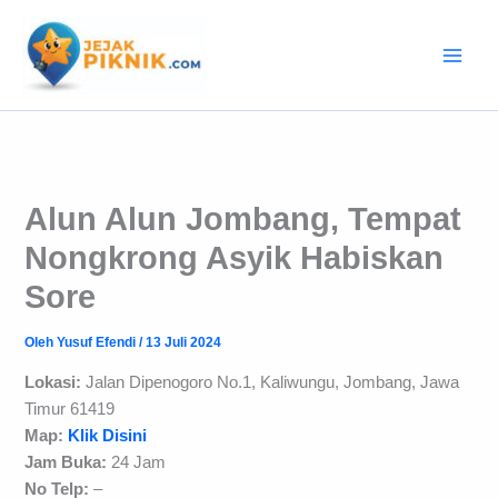
Lewati
ke
konten
Alun Alun Jombang, Tempat
Nongkrong Asyik Habiskan
Sore
Oleh
Yusuf Efendi
/
13 Juli 2024
Lokasi:
Jalan Dipenogoro No.1, Kaliwungu, Jombang, Jawa
Timur 61419
Map:
Klik Disini
Jam Buka:
24 Jam
No Telp:
–