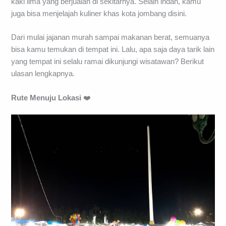
kaki lima yang berjualan di sekitarnya. Selain indah, kamu
juga bisa menjelajah kuliner khas kota jombang disini.
Dari mulai jajanan murah sampai makanan berat, semuanya
bisa kamu temukan di tempat ini. Lalu, apa saja daya tarik lain
yang tempat ini selalu ramai dikunjungi wisatawan? Berikut
ulasan lengkapnya.
Rute Menuju Lokasi
❤️