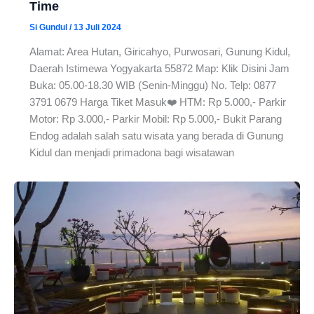
Time
Si Gundul
/
13 Juli 2024
Alamat: Area Hutan, Giricahyo, Purwosari, Gunung Kidul,
Daerah Istimewa Yogyakarta 55872 Map: Klik Disini Jam
Buka: 05.00-18.30 WIB (Senin-Minggu) No. Telp: 0877
3791 0679 Harga Tiket Masuk❤️ HTM: Rp 5.000,- Parkir
Motor: Rp 3.000,- Parkir Mobil: Rp 5.000,- Bukit Parang
Endog adalah salah satu wisata yang berada di Gunung
Kidul dan menjadi primadona bagi wisatawan