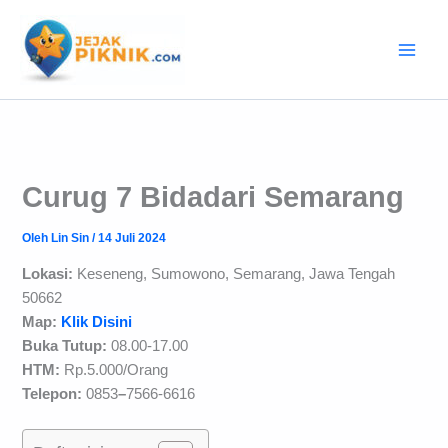
Lewati
ke
konten
Curug 7 Bidadari Semarang
Oleh
Lin Sin
/
14 Juli 2024
Lokasi:
Keseneng, Sumowono, Semarang, Jawa Tengah
50662
Map:
Klik Disini
Buka Tutup:
08.00-17.00
HTM:
Rp.5.000/Orang
Telepon:
0853
–
7566-6616