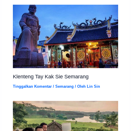
Klenteng Tay Kak Sie Semarang
Tinggalkan Komentar
/
Semarang
/ Oleh
Lin Sin