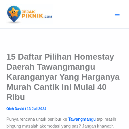
Lewati
ke
konten
15 Daftar Pilihan Homestay
Daerah Tawangmangu
Karanganyar Yang Harganya
Murah Cantik ini Mulai 40
Ribu
Oleh
David
/
13 Juli 2024
Punya rencana untuk berlibur ke
Tawangmangu
tapi masih
bingung masalah akomodasi yang pas? Jangan khawatir,