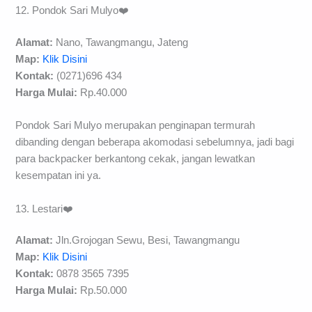
12. Pondok Sari Mulyo❤️
Alamat:
Nano, Tawangmangu, Jateng
Map:
Klik Disini
Kontak:
(0271)696 434
Harga Mulai:
Rp.40.000
Pondok Sari Mulyo merupakan penginapan termurah
dibanding dengan beberapa akomodasi sebelumnya, jadi bagi
para backpacker berkantong cekak, jangan lewatkan
kesempatan ini ya.
13. Lestari❤️
Alamat:
Jln.Grojogan Sewu, Besi, Tawangmangu
Map:
Klik Disini
Kontak:
0878 3565 7395
Harga Mulai:
Rp.50.000