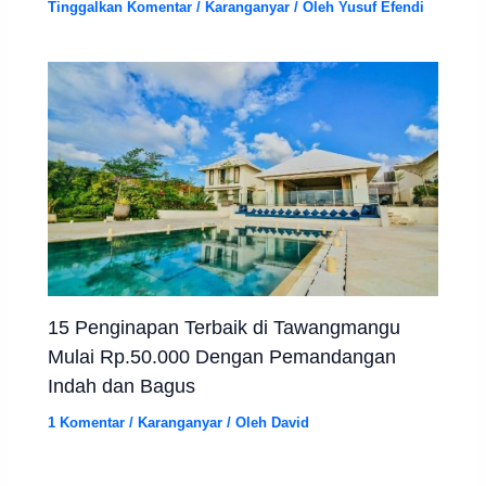
Tinggalkan Komentar
/
Karanganyar
/ Oleh
Yusuf Efendi
15 Penginapan Terbaik di Tawangmangu
Mulai Rp.50.000 Dengan Pemandangan
Indah dan Bagus
1 Komentar
/
Karanganyar
/ Oleh
David