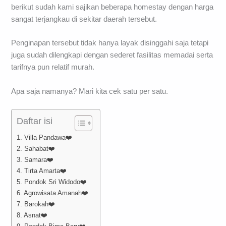
berikut sudah kami sajikan beberapa homestay dengan harga
sangat terjangkau di sekitar daerah tersebut.
Penginapan tersebut tidak hanya layak disinggahi saja tetapi
juga sudah dilengkapi dengan sederet fasilitas memadai serta
tarifnya pun relatif murah.
Apa saja namanya? Mari kita cek satu per satu.
Daftar isi
1. Villa Pandawa❤️
2. Sahabat❤️
3. Samara❤️
4. Tirta Amarta❤️
5. Pondok Sri Widodo❤️
6. Agrowisata Amanah❤️
7. Barokah❤️
8. Asnat❤️