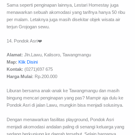
Sama seperti penginapan lainnya, Lestari Homestay juga
menawarkan sebuah akomodasi yang tarifnya hanya 50 ribu
per malam. Letaknya juga masih disekitar objek wisata air
terjun Grojogan sewu.
14. Pondok Asri❤️
Alamat:
Jln.Lawu, Kalisoro, Tawangmangu
Map:
Klik Disini
Kontak:
(0271)697 675
Harga Mulai:
Rp.200.000
Liburan bersama anak-anak ke Tawangmangu dan masih
bingung mencari penginapan yang pas? Mampir aja dulu ke
Pondok Asri di jalan Lawu, mungkin bisa menjadi solusinya.
Dengan menawarkan fasilitas playground, Pondok Asri
menjadi akomodasi andalan paling di senangi keluarga yang
sedang berkunjung ke daerah tersebut. Selain harganya