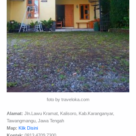
foto by traveloka.com
Alamat:
Jln.Lawu Kramat, Kalisoro, Kab.Karanganyar,
Tawangmangu, Jawa Tengah
Map:
Klik Disini
Kontak:
0813 4709 7300