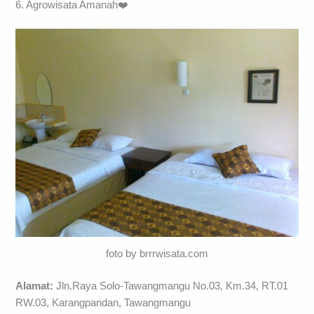
6. Agrowisata Amanah❤️
foto by brrrwisata.com
Alamat:
Jln.Raya Solo-Tawangmangu No.03, Km.34, RT.01
RW.03, Karangpandan, Tawangmangu