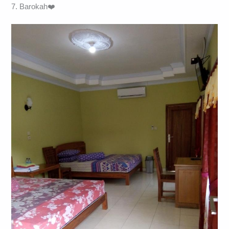
7. Barokah❤️