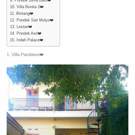
9. Pondok Bima Baru❤️
10. Villa Bonita 2❤️
11. Bintang❤️
12. Pondok Sari Mulyo❤️
13. Lestari❤️
14. Pondok Asri❤️
15. Indah Palace❤️
1. Villa Pandawa❤️