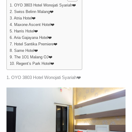
1. OYO 3803 Hotel Wonojati Syariah❤️
2. Swiss Belinn Malang❤️
3. Atria Hotel❤️
4. Maxone Ascent Hotel❤️
5. Harris Hotel❤️
6. Aria Gajayana Hotel❤️
7. Hotel Santika Premiere❤️
8. Same Hotel❤️
9. The 1O1 Malang OJ❤️
10. Regent’s Park Hotel❤️
1. OYO 3803 Hotel Wonojati Syariah❤️