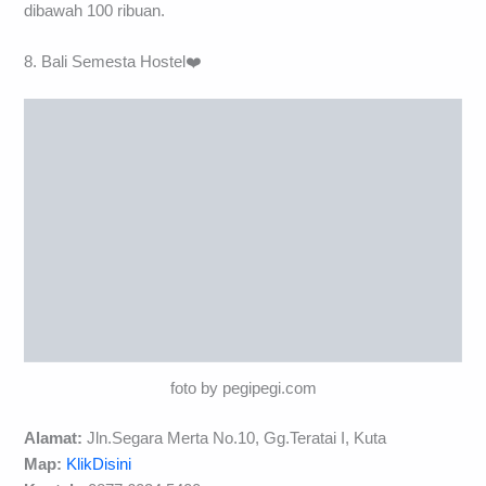
dibawah 100 ribuan.
8. Bali Semesta Hostel❤️
foto by pegipegi.com
Alamat:
Jln.Segara Merta No.10, Gg.Teratai I, Kuta
Map:
KlikDisini