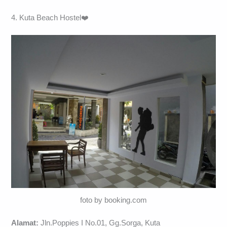
4. Kuta Beach Hostel❤️
foto by booking.com
Alamat:
Jln.Poppies I No.01, Gg.Sorga, Kuta