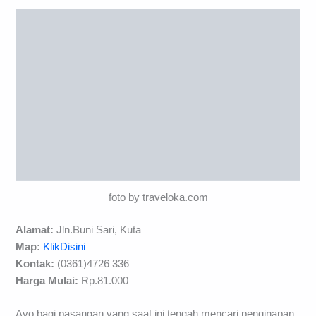
foto by traveloka.com
Alamat:
Jln.Buni Sari, Kuta
Map:
KlikDisini
Kontak:
(0361)4726 336
Harga Mulai:
Rp.81.000
Ayo bagi pasangan yang saat ini tengah mencari penginapan