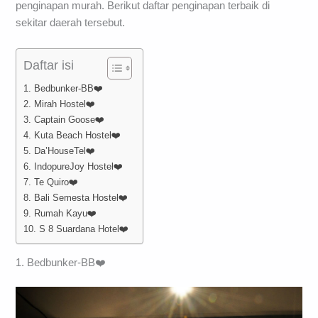
penginapan murah. Berikut daftar penginapan terbaik di
sekitar daerah tersebut.
Daftar isi
1. Bedbunker-BB❤️
2. Mirah Hostel❤️
3. Captain Goose❤️
4. Kuta Beach Hostel❤️
5. Da’HouseTel❤️
6. IndopureJoy Hostel❤️
7. Te Quiro❤️
8. Bali Semesta Hostel❤️
9. Rumah Kayu❤️
10. S 8 Suardana Hotel❤️
1. Bedbunker-BB❤️