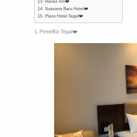
13. Ranez Inn❤️
14. Suasana Baru Hotel❤️
15. Plaza Hotel Tegal❤️
1. PrimeBiz Tegal❤️