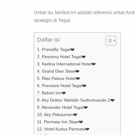
Untuk itu, berikut ini adalah referensi untuk 
strategis di Tegal.
Daftar isi
1. PrimeBiz Tegal❤️
2. Pesonna Hotel Tegal❤️
3. Karlina International Hotel❤️
4. Grand Dian Slawi❤️
5. Riez Palace Hotel❤️
6. Premiere Hotel Tegal❤️
7. Bahari Inn❤️
8. Airy Doktor Wahidin Sudirohusodo 2❤️
9. Alexander Hotel Tegal❤️
10. Airy Pekauman❤️
11. Permata Inn Slawi❤️
12. Hotel Kudus Permata❤️