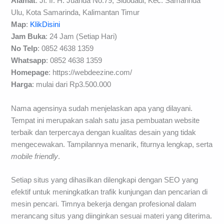
Alamat
: Jl. Ir. H. Juanda No.79, Sidodadi, Kec. Samarinda
Ulu, Kota Samarinda, Kalimantan Timur
Map
:
KlikDisini
Jam Buka
: 24 Jam (Setiap Hari)
No Telp
: 0852 4638 1359
Whatsapp
: 0852 4638 1359
Homepage
: https://webdeezine.com/
Harga
: mulai dari Rp3.500.000
Nama agensinya sudah menjelaskan apa yang dilayani.
Tempat ini merupakan salah satu jasa pembuatan website
terbaik dan terpercaya dengan kualitas desain yang tidak
mengecewakan. Tampilannya menarik, fiturnya lengkap, serta
mobile friendly
.
Setiap situs yang dihasilkan dilengkapi dengan SEO yang
efektif untuk meningkatkan trafik kunjungan dan pencarian di
mesin pencari. Timnya bekerja dengan profesional dalam
merancang situs yang diinginkan sesuai materi yang diterima.