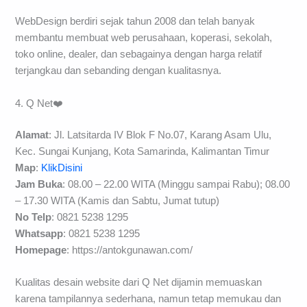
WebDesign berdiri sejak tahun 2008 dan telah banyak
membantu membuat web perusahaan, koperasi, sekolah,
toko online, dealer, dan sebagainya dengan harga relatif
terjangkau dan sebanding dengan kualitasnya.
4. Q Net❤️
Alamat
: Jl. Latsitarda IV Blok F No.07, Karang Asam Ulu,
Kec. Sungai Kunjang, Kota Samarinda, Kalimantan Timur
Map
:
KlikDisini
Jam Buka
: 08.00 – 22.00 WITA (Minggu sampai Rabu); 08.00
– 17.30 WITA (Kamis dan Sabtu, Jumat tutup)
No Telp
: 0821 5238 1295
Whatsapp
: 0821 5238 1295
Homepage
: https://antokgunawan.com/
Kualitas desain website dari Q Net dijamin memuaskan
karena tampilannya sederhana, namun tetap memukau dan