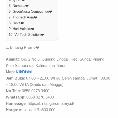
5. Numesa❤️
6. GreenNusa Computindo❤️
7. Thortech Asia❤️
8. Deka❤️
9. Hari Halalku❤️
10. VJ Tech Solution❤️
1. Bintang Promo❤️
Alamat
: Gg. 2 No.5, Gunung Linggai, Kec. Sungai Pinang,
Kota Samarinda, Kalimantan Timur
Map
:
KlikDisini
Jam Buka
: 07.00 – 21.00 WITA (Senin sampai Jumat); 08.00
– 18.00 WITA (Sabtu dan Minggu)
No Telp
: 0858 0278 3400
Whatsapp
: 0858 0278 3400
Homepage
: https://bintangpromo.my.id/
Harga
: mulai dari Rp600.000