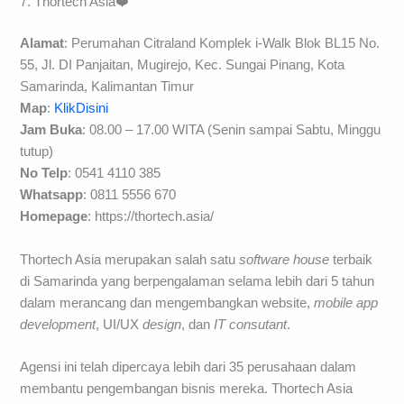
7. Thortech Asia❤️
Alamat
: Perumahan Citraland Komplek i-Walk Blok BL15 No.
55, Jl. DI Panjaitan, Mugirejo, Kec. Sungai Pinang, Kota
Samarinda, Kalimantan Timur
Map
:
KlikDisini
Jam Buka
: 08.00 – 17.00 WITA (Senin sampai Sabtu, Minggu
tutup)
No Telp
: 0541 4110 385
Whatsapp
: 0811 5556 670
Homepage
: https://thortech.asia/
Thortech Asia merupakan salah satu
software house
terbaik
di Samarinda yang berpengalaman selama lebih dari 5 tahun
dalam merancang dan mengembangkan website,
mobile app
development
, UI/UX
design
, dan
IT consutant
.
Agensi ini telah dipercaya lebih dari 35 perusahaan dalam
membantu pengembangan bisnis mereka. Thortech Asia