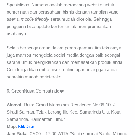
Spesialisasi Numesa adalah merancang website untuk
pemerintah dan perusahaan bisnis dengan tampilan yang
user & mobile friendly
serta mudah dikelola. Sehingga
pengguna bisa update konten untuk mempromosikan
usahanya.
Selain berpengalaman dalam pemrograman, tim teknisnya
juga mampu mengelola social media dengan baik sebagai
sarana untuk mengiklankan dan memasarkan produk anda.
Cocok dijadikan mitra bisnis online agar pelanggan anda
semakin mudah berinteraksi.
6. GreenNusa Computindo❤️
Alamat
: Ruko Grand Mahakam Residence No.09-10, Jl.
Siradj Salman, Teluk Lerong Ilir, Kec. Samarinda Ulu, Kota
Samarinda, Kalimantan Timur
Map
:
KlikDisini
Jam Buka
: 09.00 – 17.00 WITA (Senin sampai Sabtu, Minggu