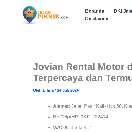
Lewati
ke
Beranda
DKI Jak
konten
Disclaimer
Jovian Rental Motor 
Terpercaya dan Term
Oleh
Erlina
/
14 Juli 2024
Alamat:
Jalan Pasir Kaliki No.50, K
No.Telp/HP:
0811 222414
WA:
0811 222 414