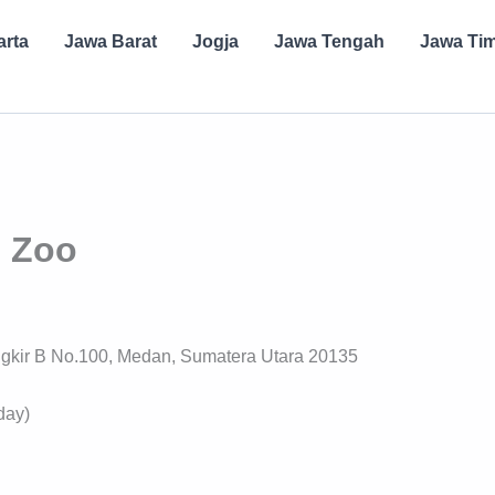
arta
Jawa Barat
Jogja
Jawa Tengah
Jawa Ti
n Zoo
ngkir B No.100, Medan, Sumatera Utara 20135
day)