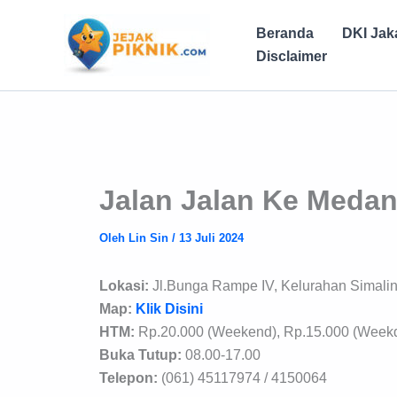
Lewati
ke
Beranda
DKI Jak
konten
Disclaimer
Jalan Jalan Ke Meda
Oleh
Lin Sin
/
13 Juli 2024
Lokasi:
Jl.Bunga Rampe IV, Kelurahan Simali
Map:
Klik Disini
HTM:
Rp.20.000 (Weekend), Rp.15.000 (Week
Buka Tutup:
08.00-17.00
Telepon:
(061) 45117974 / 4150064