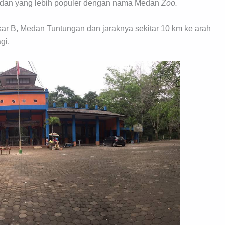
edan yang lebih populer dengan nama Medan
Zoo.
gkar B, Medan Tuntungan dan jaraknya sekitar 10 km ke arah
gi.