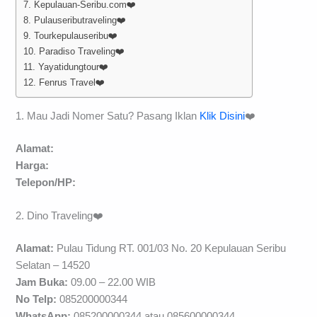
7. Kepulauan-Seribu.com❤️
8. Pulauseributraveling❤️
9. Tourkepulauseribu❤️
10. Paradiso Traveling❤️
11. Yayatidungtour❤️
12. Fenrus Travel❤️
1. Mau Jadi Nomer Satu? Pasang Iklan
Klik Disini
❤️
Alamat:
Harga:
Telepon/HP:
2. Dino Traveling❤️
Alamat:
Pulau Tidung RT. 001/03 No. 20 Kepulauan Seribu
Selatan – 14520
Jam Buka:
09.00 – 22.00 WIB
No Telp:
085200000344
WhatsApp:
085200000344 atau 085600000344