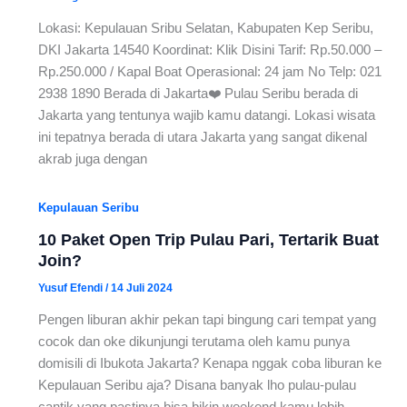
Lokasi: Kepulauan Sribu Selatan, Kabupaten Kep Seribu,
DKI Jakarta 14540 Koordinat: Klik Disini Tarif: Rp.50.000 –
Rp.250.000 / Kapal Boat Operasional: 24 jam No Telp: 021
2938 1890 Berada di Jakarta❤️ Pulau Seribu berada di
Jakarta yang tentunya wajib kamu datangi. Lokasi wisata
ini tepatnya berada di utara Jakarta yang sangat dikenal
akrab juga dengan
Kepulauan Seribu
10 Paket Open Trip Pulau Pari, Tertarik Buat
Join?
Yusuf Efendi
/
14 Juli 2024
Pengen liburan akhir pekan tapi bingung cari tempat yang
cocok dan oke dikunjungi terutama oleh kamu punya
domisili di Ibukota Jakarta? Kenapa nggak coba liburan ke
Kepulauan Seribu aja? Disana banyak lho pulau-pulau
cantik yang pastinya bisa bikin weekend kamu lebih