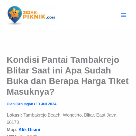
Lewati
ke
konten
Kondisi Pantai Tambakrejo
Blitar Saat ini Apa Sudah
Buka dan Berapa Harga Tiket
Masuknya?
Oleh
Gabungan
/
13 Juli 2024
Lokasi:
Tambakrejo Beach, Wonotirto, Blitar, East Java
66173
Map:
Klik Disini