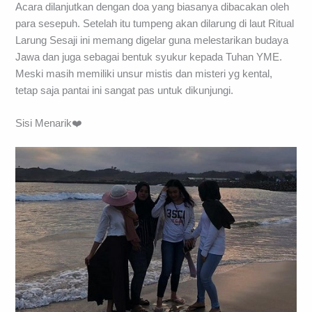
Acara dilanjutkan dengan doa yang biasanya dibacakan oleh
para sesepuh. Setelah itu tumpeng akan dilarung di laut Ritual
Larung Sesaji ini memang digelar guna melestarikan budaya
Jawa dan juga sebagai bentuk syukur kepada Tuhan YME.
Meski masih memiliki unsur mistis dan misteri yg kental,
tetap saja pantai ini sangat pas untuk dikunjungi.
Sisi Menarik❤️