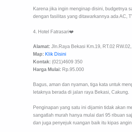
Karena jika ingin menginap disini, budgetnya s
dengan fasilitas yang ditawarkannya ada AC, TV
4. Hotel Fatrasari❤️
Alamat:
Jln.Raya Bekasi Km.19, RT.02 RW.02, 
Map:
Klik Disini
Kontak:
(021)4609 350
Harga Mulai:
Rp.95.000
Bagus, aman dan nyaman, tiga kata untuk men
letaknya berada di jalan raya Bekasi, Cakung.
Penginapan yang satu ini dijamin tidak akan me
sangatlah murah hanya mulai dari 95 ribuan saj
dan juga penyejuk ruangan baik itu kipas angi