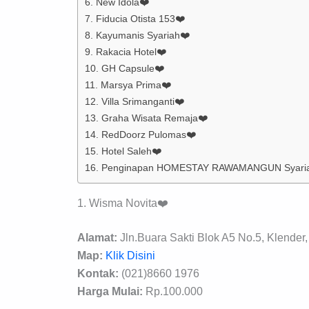
6. New Idola❤️
7. Fiducia Otista 153❤️
8. Kayumanis Syariah❤️
9. Rakacia Hotel❤️
10. GH Capsule❤️
11. Marsya Prima❤️
12. Villa Srimanganti❤️
13. Graha Wisata Remaja❤️
14. RedDoorz Pulomas❤️
15. Hotel Saleh❤️
16. Penginapan HOMESTAY RAWAMANGUN Syari
1. Wisma Novita❤️
Alamat:
Jln.Buara Sakti Blok A5 No.5, Klender,
Map:
Klik Disini
Kontak:
(021)8660 1976
Harga Mulai:
Rp.100.000