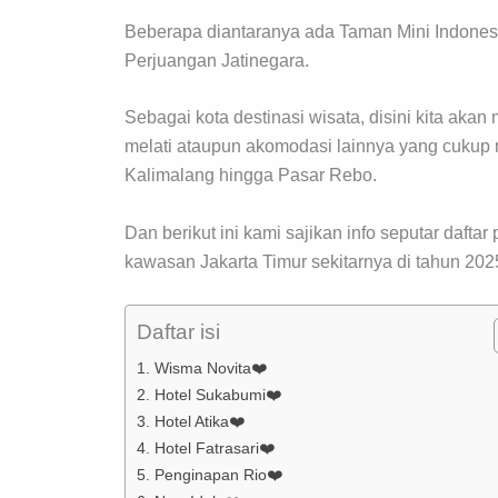
Beberapa diantaranya ada Taman Mini Indones
Perjuangan Jatinegara.
Sebagai kota destinasi wisata, disini kita ak
melati ataupun akomodasi lainnya yang cukup n
Kalimalang hingga Pasar Rebo.
Dan berikut ini kami sajikan info seputar daft
kawasan Jakarta Timur sekitarnya di tahun 202
Daftar isi
1. Wisma Novita❤️
2. Hotel Sukabumi❤️
3. Hotel Atika❤️
4. Hotel Fatrasari❤️
5. Penginapan Rio❤️