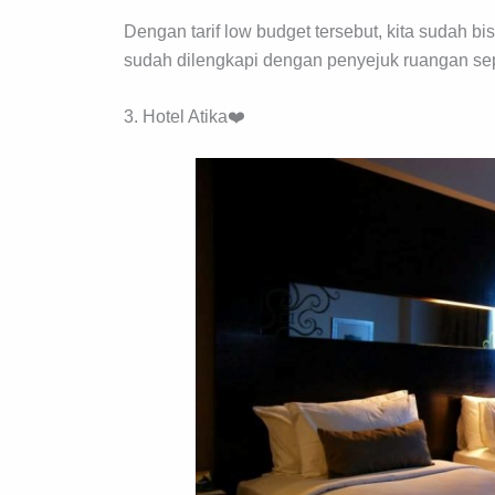
Dengan tarif low budget tersebut, kita sudah bi
sudah dilengkapi dengan penyejuk ruangan sep
3. Hotel Atika❤️