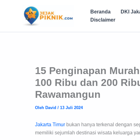
Lewati
ke
Beranda
DKI Jak
konten
Disclaimer
15 Penginapan Murah 
100 Ribu dan 200 Ri
Rawamangun
Oleh
David
/
13 Juli 2024
Jakarta Timur
bukan hanya terkenal dengan segu
memiliki sejumlah destinasi wisata keluarga y