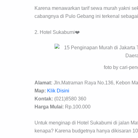
Karena menawarkan tarif sewa murah yakni sek
cabangnya di Pulo Gebang ini terkenal sebaga
2. Hotel Sukabumi❤️
foto by cari-p
Alamat:
Jln.Matraman Raya No.136, Kebon Man
Map:
Klik Disini
Kontak:
(021)8580 360
Harga Mulai:
Rp.100.000
Untuk menginap di Hotel Sukabumi di jalan Matr
kenapa? Karena budgetnya hanya dikisaran 100