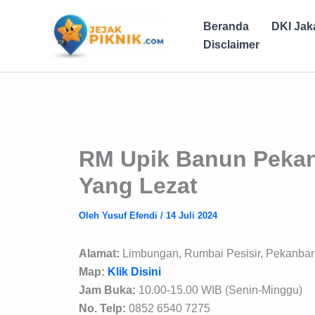
Lewati
ke
Beranda
DKI Jak
konten
Disclaimer
RM Upik Banun Pekanb
Yang Lezat
Oleh
Yusuf Efendi
/
14 Juli 2024
Alamat:
Limbungan, Rumbai Pesisir, Pekanbar
Map:
Klik Disini
Jam Buka:
10.00-15.00 WIB (Senin-Minggu)
No. Telp:
0852 6540 7275