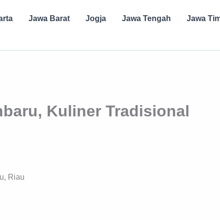
arta
Jawa Barat
Jogja
Jawa Tengah
Jawa Ti
aru, Kuliner Tradisional
u, Riau