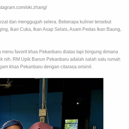
stagram.com/oki.zhang/
zat dan menggugah selera. Beberapa kuliner tersebut
aging, Ikan Cuka, Ikan Asap Selais, Asam Pedas Ikan Baung,
menu favorit khas Pekanbaru diatas tapi bingung dimana
ik nih. RM Upik Banun Pekanbaru adalah salah satu rumah
m khas Pekanbaru dengan citarasa orisinil.