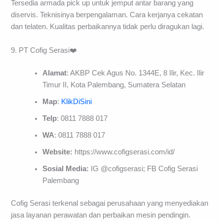
Tersedia armada pick up untuk jemput antar barang yang
diservis. Teknisinya berpengalaman. Cara kerjanya cekatan
dan telaten. Kualitas perbaikannya tidak perlu diragukan lagi.
9. PT Cofig Serasi❤️
Alamat
: AKBP Cek Agus No. 1344E, 8 Ilir, Kec. Ilir
Timur II, Kota Palembang, Sumatera Selatan
Map
:
KlikDiSini
Telp
: 0811 7888 017
WA
: 0811 7888 017
Website:
https://www.cofigserasi.com/id/
Sosial Media:
IG @cofigserasi; FB Cofig Serasi
Palembang
Cofig Serasi terkenal sebagai perusahaan yang menyediakan
jasa layanan perawatan dan perbaikan mesin pendingin.