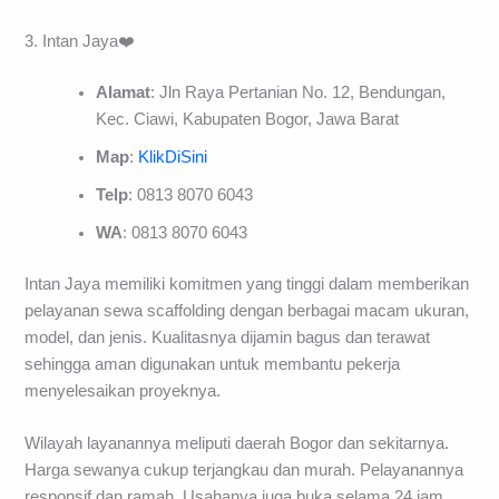
3. Intan Jaya❤️
Alamat
: Jln Raya Pertanian No. 12, Bendungan,
Kec. Ciawi, Kabupaten Bogor, Jawa Barat
Map
:
KlikDiSini
Telp
: 0813 8070 6043
WA
: 0813 8070 6043
Intan Jaya memiliki komitmen yang tinggi dalam memberikan
pelayanan sewa scaffolding dengan berbagai macam ukuran,
model, dan jenis. Kualitasnya dijamin bagus dan terawat
sehingga aman digunakan untuk membantu pekerja
menyelesaikan proyeknya.
Wilayah layanannya meliputi daerah Bogor dan sekitarnya.
Harga sewanya cukup terjangkau dan murah. Pelayanannya
responsif dan ramah. Usahanya juga buka selama 24 jam