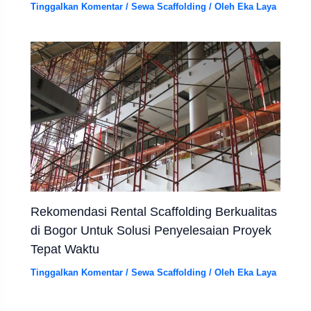
Tinggalkan Komentar
/
Sewa Scaffolding
/ Oleh
Eka Laya
Rekomendasi Rental Scaffolding Berkualitas
di Bogor Untuk Solusi Penyelesaian Proyek
Tepat Waktu
Tinggalkan Komentar
/
Sewa Scaffolding
/ Oleh
Eka Laya