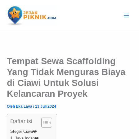
Lewati
ke
konten
Tempat Sewa Scaffolding
Yang Tidak Menguras Biaya
di Ciawi Untuk Solusi
Kelancaran Proyek
Oleh
Eka Laya
/
13 Juli 2024
Daftar isi
Steger Ciawi❤️
1. Jaya Indah❤️