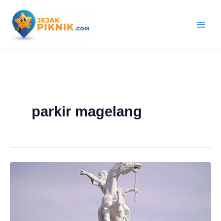
Lewati
ke
konten
parkir magelang