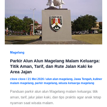
Magelang
Parkir Alun Alun Magelang Malam Keluarga:
Titik Aman, Tarif, dan Rute Jalan Kaki ke
Area Jajan
clove clove
/
21 Mei 2026
/
alun alun magelang
,
Jawa Tengah
,
kuliner
malam magelang
,
parkir magelang
,
wisata keluarga magelang
Panduan parkir alun alun Magelang malam keluarga: titik
aman, tarif, jalur jalan kaki, dan tips praktis agar anak tetap
nyaman saat wisata malam.