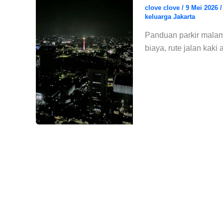
clove clove
/
9 Mei 2026
keluarga Jakarta
Panduan parkir malam 
biaya, rute jalan kaki