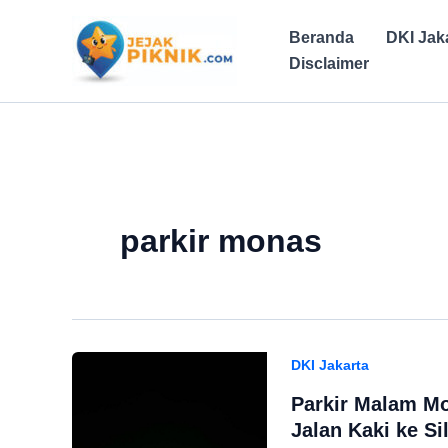
Lewati
ke
Beranda
DKI Jak
konten
Disclaimer
parkir monas
DKI Jakarta
Parkir Malam Mon
Jalan Kaki ke S