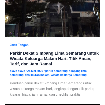
Jawa Tengah
Parkir Dekat Simpang Lima Semarang untuk
Wisata Keluarga Malam Hari: Titik Aman,
Tarif, dan Jam Ramai
clove clove
/
24 Mei 2026
/
parkir semarang
,
simpang lima
semarang
,
tips liburan malam
,
wisata keluarga Semarang
Panduan parkir dekat Simpang Lima Semarang untuk
wisata keluarga malam hari, lengkap dengan titik parkir,
kisaran biaya, jam ramai, dan checklist praktis.