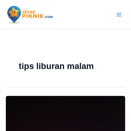
Lewati
ke
konten
tips liburan malam