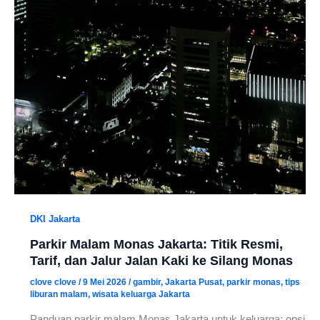
DKI Jakarta
Parkir Malam Monas Jakarta: Titik Resmi,
Tarif, dan Jalur Jalan Kaki ke Silang Monas
clove clove
/
9 Mei 2026
/
gambir
,
Jakarta Pusat
,
parkir monas
,
tips
liburan malam
,
wisata keluarga Jakarta
Panduan parkir malam Monas Jakarta untuk keluarga: opsi