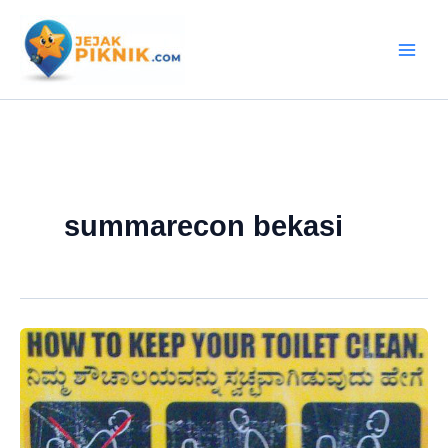
Lewati
ke
konten
summarecon bekasi