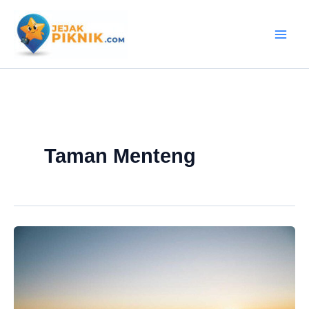
Lewati
ke
konten
Taman Menteng