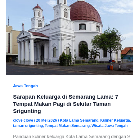
Jawa Tengah
Sarapan Keluarga di Semarang Lama: 7
Tempat Makan Pagi di Sekitar Taman
Srigunting
clove clove
/
20 Mei 2026
/
Kota Lama Semarang
,
Kuliner Keluarga
,
taman srigunting
,
Tempat Makan Semarang
,
Wisata Jawa Tengah
Panduan kuliner keluarga Kota Lama Semarang dengan 9