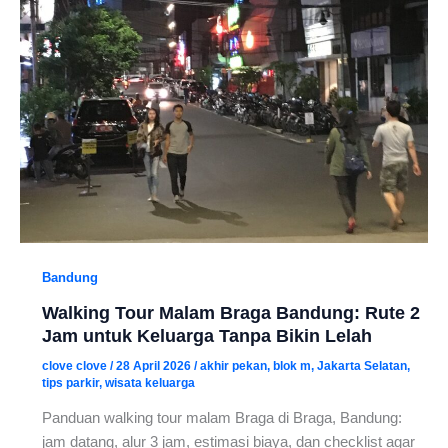
Bandung
Walking Tour Malam Braga Bandung: Rute 2
Jam untuk Keluarga Tanpa Bikin Lelah
clove clove
/
28 April 2026
/
akhir pekan
,
blok m
,
Jakarta Selatan
,
tips parkir
,
wisata keluarga
Panduan walking tour malam Braga di Braga, Bandung:
jam datang, alur 3 jam, estimasi biaya, dan checklist agar