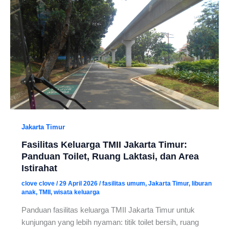
Jakarta Timur
Fasilitas Keluarga TMII Jakarta Timur:
Panduan Toilet, Ruang Laktasi, dan Area
Istirahat
clove clove
/
29 April 2026
/
fasilitas umum
,
Jakarta Timur
,
liburan
anak
,
TMII
,
wisata keluarga
Panduan fasilitas keluarga TMII Jakarta Timur untuk
kunjungan yang lebih nyaman: titik toilet bersih, ruang