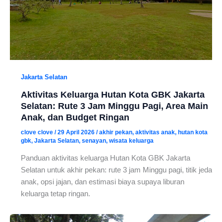
Jakarta Selatan
Aktivitas Keluarga Hutan Kota GBK Jakarta
Selatan: Rute 3 Jam Minggu Pagi, Area Main
Anak, dan Budget Ringan
clove clove
/
29 April 2026
/
akhir pekan
,
aktivitas anak
,
hutan kota
gbk
,
Jakarta Selatan
,
senayan
,
wisata keluarga
Panduan aktivitas keluarga Hutan Kota GBK Jakarta
Selatan untuk akhir pekan: rute 3 jam Minggu pagi, titik jeda
anak, opsi jajan, dan estimasi biaya supaya liburan
keluarga tetap ringan.