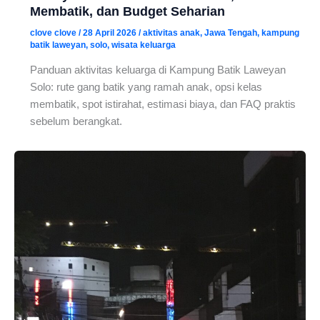
Membatik, dan Budget Seharian
clove clove
/
28 April 2026
/
aktivitas anak
,
Jawa Tengah
,
kampung
batik laweyan
,
solo
,
wisata keluarga
Panduan aktivitas keluarga di Kampung Batik Laweyan
Solo: rute gang batik yang ramah anak, opsi kelas
membatik, spot istirahat, estimasi biaya, dan FAQ praktis
sebelum berangkat.