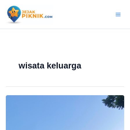
Lewati
ke
konten
wisata keluarga