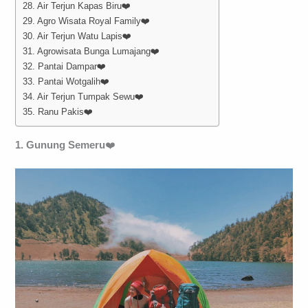
28. Air Terjun Kapas Biru❤️
29. Agro Wisata Royal Family❤️
30. Air Terjun Watu Lapis❤️
31. Agrowisata Bunga Lumajang❤️
32. Pantai Dampar❤️
33. Pantai Wotgalih❤️
34. Air Terjun Tumpak Sewu❤️
35. Ranu Pakis❤️
1. Gunung Semeru
❤️