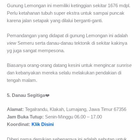
Gunung Lemongan ini memiliki ketinggian sekitar 1676 mdpl.
Perlu ketahanan tubuh super ekstra untuk sampai puncak
karena jalan setapak yang dilalui berganti-ganti.
Pemandangan yang didapat di gunung Lemongan ini adalah
view
Semeru serta danau-danau tektonik di sekitar kakinya
yg juga sangat mempesona.
Biasanya orang-orang datang kesini untuk mengincar
sunrise
dan kebanyakan mereka selalu melakukan pendakian di
tengah malam.
5. Danau Segitiga
❤️
Alamat:
Tegalrandu, Klakah, Lumajang, Jawa Timur 67356
Jam Buka Tutup:
Senin-Minggu 06.00 – 17.00
Koordinat:
Klik Disini
Diberi nama demikian sebenarnya ini adalah sebutan untuk