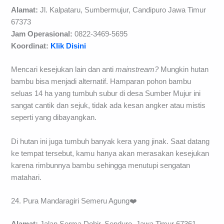
Alamat:
Jl. Kalpataru, Sumbermujur, Candipuro Jawa Timur
67373
Jam Operasional:
0822-3469-5695
Koordinat:
Klik Disini
Mencari kesejukan lain dan anti
mainstream?
Mungkin hutan
bambu bisa menjadi alternatif. Hamparan pohon bambu
seluas 14 ha yang tumbuh subur di desa Sumber Mujur ini
sangat cantik dan sejuk, tidak ada kesan angker atau mistis
seperti yang dibayangkan.
Di hutan ini juga tumbuh banyak kera yang jinak. Saat datang
ke tempat tersebut, kamu hanya akan merasakan kesejukan
karena rimbunnya bambu sehingga menutupi sengatan
matahari.
24. Pura Mandaragiri Semeru Agung❤️
Alamat:
Jalan Serma Dohir, Senduro, Jawa Timur 67361