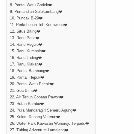
8. Pantai Watu Godek❤️
9. Pemandian Selokambang❤️
10. Puncak B-29❤️
11. Perkebunan Teh Kertowono❤️
12. Situs Biting❤️
13. Ranu Pane❤️
14. Ranu Regulo❤️
15. Ranu Kumbolo❤️
16. Ranu Lading❤️
17. Ranu Klakah❤️
18. Pantai Bambang❤️
19. Pantai Tlepuk❤️
20. Pantai Watu Pecak❤️
21. Goa Bima❤️
22. Air Terjun Cobaan Pawon❤️
23. Hutan Bambu❤️
24. Pura Mandaragiri Semeru Agung❤️
25. Kolam Renang Veteran❤️
26. Water Park Kawasan Wonorejo Terpadu❤️
27. Tubing Adventure Lumajang❤️