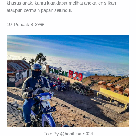
khusus anak, kamu juga dapat melihat aneka jenis ikan
ataupun bermain papan seluncur.
10. Puncak B-29❤️
Foto By @hanif_salis024