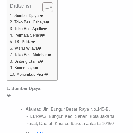
Daftar isi
1. Sumber Djaya ❤️
2. Toko Besi Cahaya❤️
3. Toko Besi Apollo❤️
4. Permata Senen❤️
5. TB. Pelita❤️
6. Wisnu Wijaya❤️
7. Toko Besi Matahari❤️
8. Bintang Utama❤️
9. Buana Jaya❤️
10. Menembus Pion❤️
1. Sumber Djaya
❤️
Alamat:
Jln. Bungur Besar Raya No.145-B,
RT.1/RW.3, Bungur, Kec. Senen, Kota Jakarta
Pusat, Daerah Khusus Ibukota Jakarta 10460