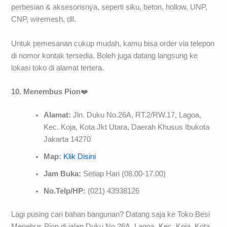
perbesian & aksesorisnya, seperti siku, beton, hollow, UNP,
CNP, wiremesh, dll.
Untuk pemesanan cukup mudah, kamu bisa order via telepon
di nomor kontak tersedia. Boleh juga datang langsung ke
lokasi toko di alamat tertera.
10. Menembus Pion
❤️
Alamat:
Jln. Duku No.26A, RT.2/RW.17, Lagoa,
Kec. Koja, Kota Jkt Utara, Daerah Khusus Ibukota
Jakarta 14270
Map:
Klik Disini
Jam Buka:
Setiap Hari (08.00-17.00)
No.Telp/HP:
(021) 43938126
Lagi pusing cari bahan bangunan? Datang saja ke Toko Besi
Menebus Pion di jalan Duku No.26A, Lagoa, Kec. Koja, Kota