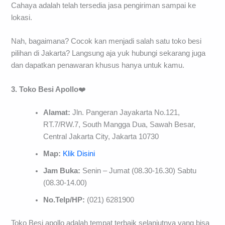
Cahaya adalah telah tersedia jasa pengiriman sampai ke
lokasi.
Nah, bagaimana? Cocok kan menjadi salah satu toko besi
pilihan di Jakarta? Langsung aja yuk hubungi sekarang juga
dan dapatkan penawaran khusus hanya untuk kamu.
3. Toko Besi Apollo
❤️
Alamat:
Jln. Pangeran Jayakarta No.121,
RT.7/RW.7, South Mangga Dua, Sawah Besar,
Central Jakarta City, Jakarta 10730
Map:
Klik Disini
Jam Buka:
Senin – Jumat (08.30-16.30) Sabtu
(08.30-14.00)
No.Telp/HP:
(021) 6281900
Toko Besi apollo adalah tempat terbaik selanjutnya yang bisa