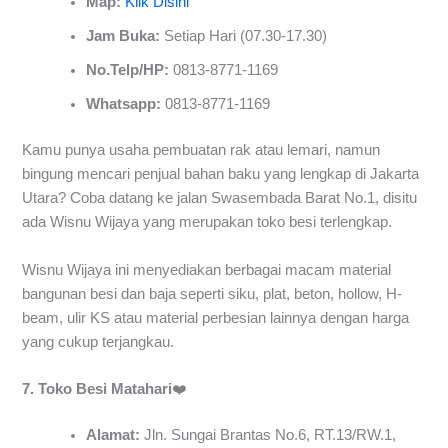
Map:
Klik Disini
Jam Buka:
Setiap Hari (07.30-17.30)
No.Telp/HP:
0813-8771-1169
Whatsapp:
0813-8771-1169
Kamu punya usaha pembuatan rak atau lemari, namun
bingung mencari penjual bahan baku yang lengkap di Jakarta
Utara? Coba datang ke jalan Swasembada Barat No.1, disitu
ada Wisnu Wijaya yang merupakan toko besi terlengkap.
Wisnu Wijaya ini menyediakan berbagai macam material
bangunan besi dan baja seperti siku, plat, beton, hollow, H-
beam, ulir KS atau material perbesian lainnya dengan harga
yang cukup terjangkau.
7. Toko Besi Matahari
❤️
Alamat:
Jln. Sungai Brantas No.6, RT.13/RW.1,