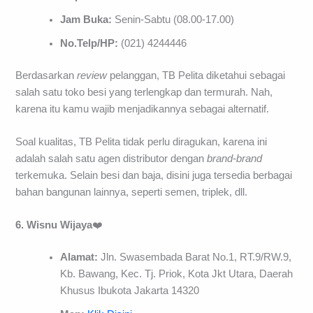
Jam Buka:
Senin-Sabtu (08.00-17.00)
No.Telp/HP:
(021) 4244446
Berdasarkan
review
pelanggan, TB Pelita diketahui sebagai
salah satu toko besi yang terlengkap dan termurah. Nah,
karena itu kamu wajib menjadikannya sebagai alternatif.
Soal kualitas, TB Pelita tidak perlu diragukan, karena ini
adalah salah satu agen distributor dengan
brand
-brand
terkemuka. Selain besi dan baja, disini juga tersedia berbagai
bahan bangunan lainnya, seperti semen, triplek, dll.
6. Wisnu Wijaya
❤️
Alamat:
Jln. Swasembada Barat No.1, RT.9/RW.9,
Kb. Bawang, Kec. Tj. Priok, Kota Jkt Utara, Daerah
Khusus Ibukota Jakarta 14320