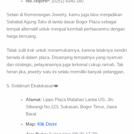
No.Telp/HP:
(0251) 8340 160
Selain di Kemenangan
Jewelry,
kamu juga bisa menjadikan
Sahabat Agung Toko di lantai dasar Bogor Plaza sebagai
tempat alternatif untuk menjual kembali perhiasanmu dengan
harga bersaing.
Tidak sulit
kok
untuk menemukannya, karena letaknya sendiri
berada di dalam plaza. Disamping tempatnya yang nyaman
dan strategis, pelayanannya juga terkenal cukup ramah. Tak
heran jika,
jewelry
satu ini selalu memiliki banyak pelanggan.
5. Goldmart Ekalokasari❤️
Alamat:
Lippo Plaza Matahari Lantai UG, Jln.
Siliwangi No.123, Sukasari, Bogor Timur, Jawa
Barat
Map:
Klik Disini