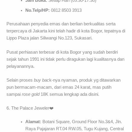
Jam Buka:
Setiap Hari (09.30-17.30)
No.Telp/HP:
0812 8503 3913
Perusahaan penyedia emas dan berlian berkualitas serta
terpercaya di Jakarta kini telah hadir di kota Bogor, tepatnya di
Lippo Plaza jalan Siliwangi No.123, Sukasari.
Pusat perhiasan terbesar di kota Bogor yang sudah berdiri
sejak tahun 1991 ini tidak perlu diragukan lagi kualitasnya dan
pelayanannya.
Selain proses
buy bac
k-nya nyaman, produk yg ditawarkan
pun bermacam-macam, dari emas 24 karat, mas putih
sampai
rose gold
18K semua lengkap ada disini.
6. The Palace Jeweler❤️
Alamat:
Botani Square, Ground Floor No.3&4, Jln.
Raya Pajajaran RT.04 RW.05, Tugu Kujang, Central