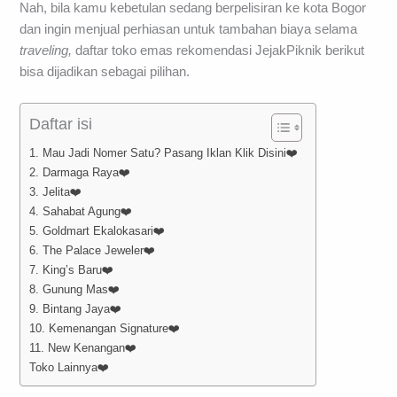
Nah, bila kamu kebetulan sedang berpelisiran ke kota Bogor
dan ingin menjual perhiasan untuk tambahan biaya selama
traveling,
daftar toko emas rekomendasi JejakPiknik berikut
bisa dijadikan sebagai pilihan.
Daftar isi
1. Mau Jadi Nomer Satu? Pasang Iklan Klik Disini❤️
2. Darmaga Raya❤️
3. Jelita❤️
4. Sahabat Agung❤️
5. Goldmart Ekalokasari❤️
6. The Palace Jeweler❤️
7. King’s Baru❤️
8. Gunung Mas❤️
9. Bintang Jaya❤️
10. Kemenangan Signature❤️
11. New Kenangan❤️
Toko Lainnya❤️