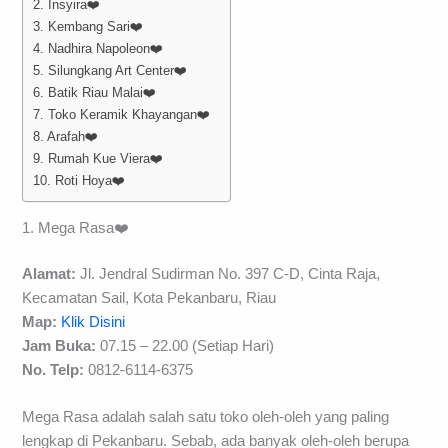
2. Insyira❤️
3. Kembang Sari❤️
4. Nadhira Napoleon❤️
5. Silungkang Art Center❤️
6. Batik Riau Malai❤️
7. Toko Keramik Khayangan❤️
8. Arafah❤️
9. Rumah Kue Viera❤️
10. Roti Hoya❤️
1. Mega Rasa❤️
Alamat:
Jl. Jendral Sudirman No. 397 C-D, Cinta Raja,
Kecamatan Sail, Kota Pekanbaru, Riau
Map:
Klik Disini
Jam Buka:
07.15 – 22.00 (Setiap Hari)
No. Telp:
0812-6114-6375
Mega Rasa adalah salah satu toko oleh-oleh yang paling
lengkap di Pekanbaru. Sebab, ada banyak oleh-oleh berupa