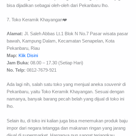
bisa dijadikan sebagai oleh-oleh dari Pekanbaru lho.
7. Toko Keramik Khayangan❤️
Alamat:
Jl. Saleh Abbas Lt.1 Blok N No.7 Pasar wisata pasar
bawah, Kampung Dalam, Kecamatan Senapelan, Kota
Pekanbaru, Riau
Map:
Klik Disini
Jam Buka:
08.00 – 17.30 (Setiap Hari)
No. Telp:
0812-7679-921
Ada lagi nih, salah satu toko yang menjual aneka
souvenir
di
Pekanbaru, yaitu Toko Keramik Khayangan. Sesuai dengan
namanya, banyak barang pecah belah yang dijual di toko ini
lho.
Selain itu, di toko ini kalian juga bisa menemukan produk baju
impor dari negara tetangga dan makanan ringan yang jarang
dijual di supermarket. Harganya pun sangat terjangkau.