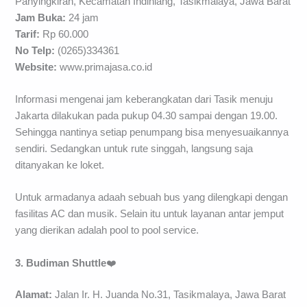
Panyingkiran, Kecamatan Indihiang, Tasikmalaya, Jawa Barat
Jam Buka:
24 jam
Tarif:
Rp 60.000
No Telp:
(0265)334361
Website:
www.primajasa.co.id
Informasi mengenai jam keberangkatan dari Tasik menuju
Jakarta dilakukan pada pukup 04.30 sampai dengan 19.00.
Sehingga nantinya setiap penumpang bisa menyesuaikannya
sendiri. Sedangkan untuk rute singgah, langsung saja
ditanyakan ke loket.
Untuk armadanya adaah sebuah bus yang dilengkapi dengan
fasilitas AC dan musik. Selain itu untuk layanan antar jemput
yang dierikan adalah pool to pool service.
3. Budiman Shuttle
❤️
Alamat:
Jalan Ir. H. Juanda No.31, Tasikmalaya, Jawa Barat