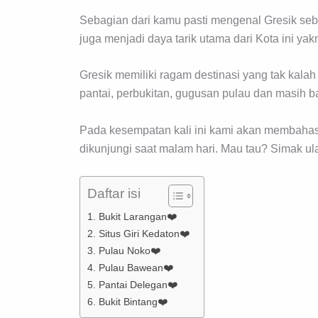
Sebagian dari kamu pasti mengenal Gresik seb
juga menjadi daya tarik utama dari Kota ini yak
Gresik memiliki ragam destinasi yang tak kala
pantai, perbukitan, gugusan pulau dan masih ba
Pada kesempatan kali ini kami akan membahas 
dikunjungi saat malam hari. Mau tau? Simak ula
Daftar isi
1. Bukit Larangan❤️
2. Situs Giri Kedaton❤️
3. Pulau Noko❤️
4. Pulau Bawean❤️
5. Pantai Delegan❤️
6. Bukit Bintang❤️