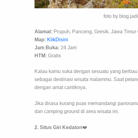
foto by blog.jad
Alamat:
Prupuh, Panceng, Gresik, Jawa Timur
Map:
KlikDisini
Jam Buka:
24 Jam
HTM:
Gratis
Kalau kamu suka dengan sesuatu yang berbau a
sebagai destinasi wisata malammu. Saat peta
dengan amat cantiknya.
Jika dirasa kurang puas memandangi panorama
dan camping ground di area wisata ini.
2. Situs Giri Kedaton
❤️