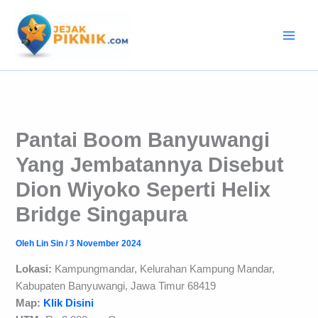
Lewati
ke
konten
Pantai Boom Banyuwangi
Yang Jembatannya Disebut
Dion Wiyoko Seperti Helix
Bridge Singapura
Oleh
Lin Sin
/
3 November 2024
Lokasi
:
Kampungmandar, Kelurahan Kampung Mandar,
Kabupaten Banyuwangi, Jawa Timur 68419
Map:
Klik Disini