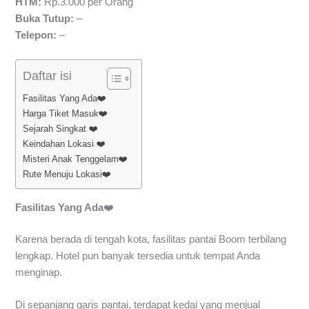
HTM:
Rp.3.000 per Orang
Buka Tutup
:
–
Telepon:
–
Daftar isi
Fasilitas Yang Ada❤️
Harga Tiket Masuk❤️
Sejarah Singkat ❤️
Keindahan Lokasi ❤️
Misteri Anak Tenggelam❤️
Rute Menuju Lokasi❤️
Fasilitas Yang Ada
❤️
Karena berada di tengah kota, fasilitas pantai Boom terbilang
lengkap. Hotel pun banyak tersedia untuk tempat Anda
menginap.
Di sepanjang garis pantai, terdapat kedai yang menjual