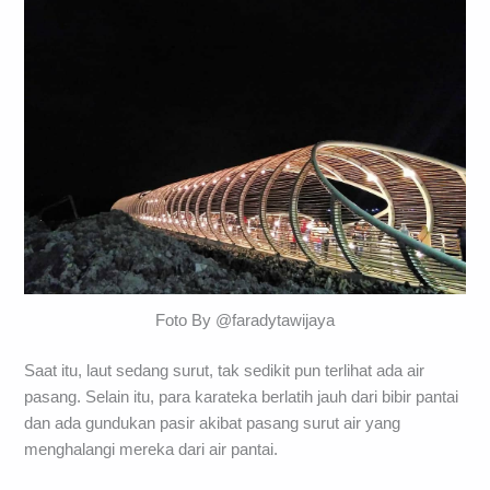
Foto By @faradytawijaya
Saat itu, laut sedang surut, tak sedikit pun terlihat ada air
pasang. Selain itu, para karateka berlatih jauh dari bibir pantai
dan ada gundukan pasir akibat pasang surut air yang
menghalangi mereka dari air pantai.