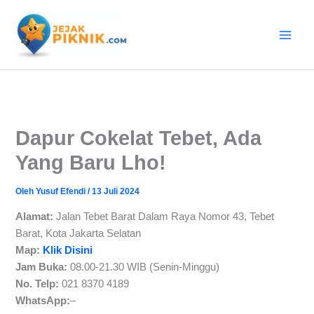
Lewati
ke
konten
Dapur Cokelat Tebet, Ada
Yang Baru Lho!
Oleh
Yusuf Efendi
/
13 Juli 2024
Alamat:
Jalan Tebet Barat Dalam Raya Nomor 43, Tebet
Barat, Kota Jakarta Selatan
Map:
Klik Disini
Jam Buka:
08.00-21.30 WIB (Senin-Minggu)
No. Telp:
021 8370 4189
WhatsApp:
–