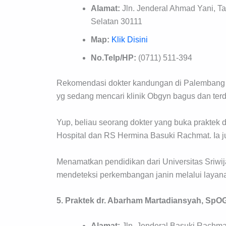
Alamat:
Jln. Jenderal Ahmad Yani, T
Selatan 30111
Map:
Klik Disini
No.Telp/HP:
(0711) 511-394
Rekomendasi dokter kandungan di Palembang yan
yg sedang mencari klinik Obgyn bagus dan terd
Yup, beliau seorang dokter yang buka praktek 
Hospital dan RS Hermina Basuki Rachmat. Ia jug
Menamatkan pendidikan dari Universitas Sriwija
mendeteksi perkembangan janin melalui layan
5. Praktek dr. Abarham
Martadiansyah, SpOG
Alamat:
Jln. Jenderal Basuki Rachm