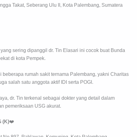
angga Takat, Seberang Ulu II, Kota Palembang, Sumatera
g sering dipanggil dr. Tin Elasari ini cocok buat Bunda
ekat di kota Pempek.
di beberapa rumah sakit ternama Palembang, yakni Charitas
a salah satu anggota aktif IDI serta POGI.
ya, dr. Tin terkenal sebagai dokter yang detail dalam
an pemeriksaan USG akurat.
 (K)
❤️
at No.897, Pahlawan, Kemuning, Kota Palembang,