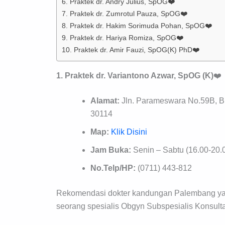
6. Praktek dr. Andry Julius, SpOG❤️
7. Praktek dr. Zumrotul Pauza, SpOG❤️
8. Praktek dr. Hakim Sorimuda Pohan, SpOG❤️
9. Praktek dr. Hariya Romiza, SpOG❤️
10. Praktek dr. Amir Fauzi, SpOG(K) PhD❤️
1. Praktek dr. Variantono Azwar, SpOG (K)
❤️
Alamat:
Jln. Parameswara No.59B, Buk
30114
Map:
Klik Disini
Jam Buka:
Senin – Sabtu (16.00-20.
No.Telp/HP:
(0711) 443-812
Rekomendasi dokter kandungan Palembang yang 
seorang spesialis Obgyn Subspesialis Konsultan