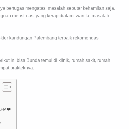
nya bertugas mengatasi masalah seputar kehamilan saja,
gguan menstruasi yang kerap dialami wanita, masalah
dokter kandungan Palembang terbaik rekomendasi
t ini bisa Bunda temui di klinik, rumah sakit, rumah
mpat prakteknya.
-KFM❤️
️