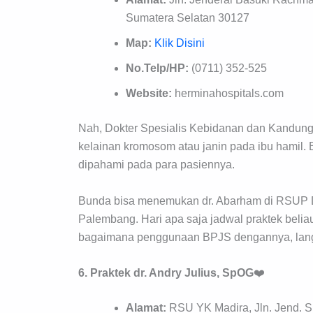
Sumatera Selatan 30127
Map:
Klik Disini
No.Telp/HP:
(0711) 352-525
Website:
herminahospitals.com
Nah, Dokter Spesialis Kebidanan dan Kandunga
kelainan kromosom atau janin pada ibu hamil.
dipahami pada para pasiennya.
Bunda bisa menemukan dr. Abarham di RSUP 
Palembang. Hari apa saja jadwal praktek belia
bagaimana penggunaan BPJS dengannya, langsu
6. Praktek dr. Andry Julius, SpOG
❤️
Alamat:
RSU YK Madira, Jln. Jend. Su