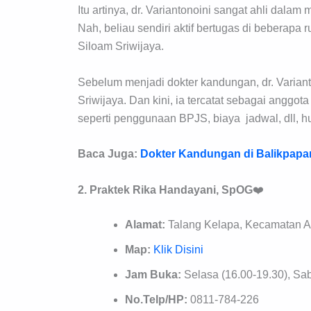
Itu artinya, dr. Variantonoini sangat ahli dala
Nah, beliau sendiri aktif bertugas di beberapa
Siloam Sriwijaya.
Sebelum menjadi dokter kandungan, dr. Varian
Sriwijaya. Dan kini, ia tercatat sebagai anggot
seperti penggunaan BPJS, biaya jadwal, dll, h
Baca Juga:
Dokter Kandungan di Balikpapa
2. Praktek
Rika Handayani, SpOG
❤️
Alamat:
Talang Kelapa, Kecamatan A
Map:
Klik Disini
Jam Buka:
Selasa (16.00-19.30), Sab
No.Telp/HP:
0811-784-226