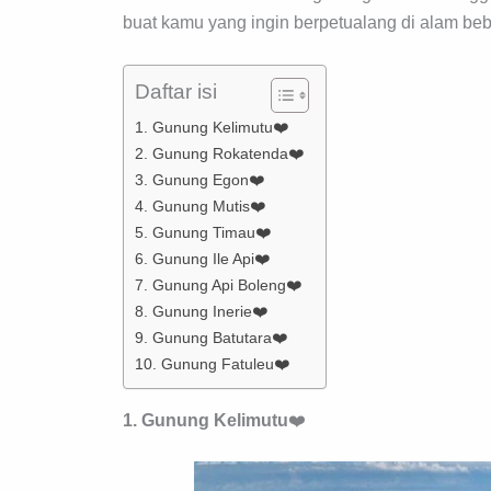
buat kamu yang ingin berpetualang di alam be
Daftar isi
1. Gunung Kelimutu❤️
2. Gunung Rokatenda❤️
3. Gunung Egon❤️
4. Gunung Mutis❤️
5. Gunung Timau❤️
6. Gunung Ile Api❤️
7. Gunung Api Boleng❤️
8. Gunung Inerie❤️
9. Gunung Batutara❤️
10. Gunung Fatuleu❤️
1. Gunung
Kelimutu
❤️