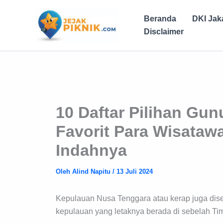
Lewati
ke
Beranda
DKI Jak
konten
Disclaimer
10 Daftar Pilihan Gun
Favorit Para Wisata
Indahnya
Oleh
Alind Napitu
/
13 Juli 2024
Kepulauan Nusa Tenggara atau kerap juga di
kepulauan yang letaknya berada di sebelah Ti