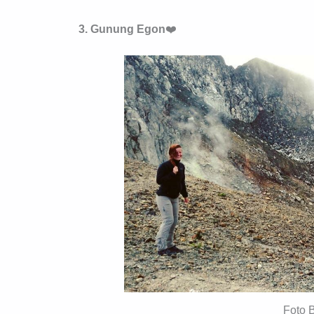
3. Gunung
Egon
❤️
Foto 