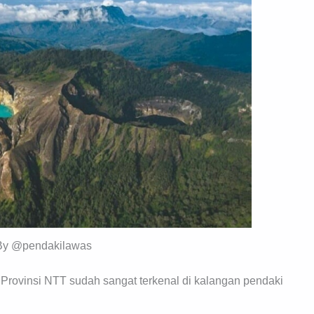
By @pendakilawas
 Provinsi NTT sudah sangat terkenal di kalangan pendaki