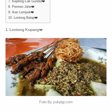
7. Kepiting Cak Gundul❤️
8. Permen Jahe❤️
9. Ikan Lempuk❤️
10. Lontong Balap❤️
1. Lontong Kupang
❤️
Foto By yukpigi.com