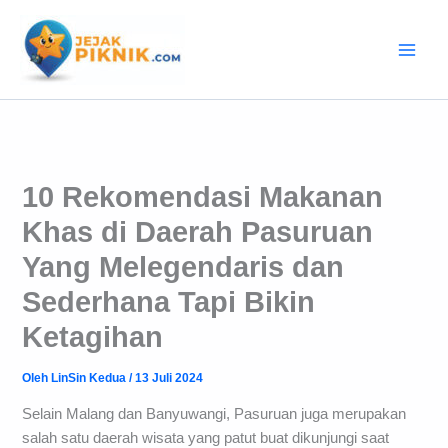
Lewati
ke
konten
10 Rekomendasi Makanan
Khas di Daerah Pasuruan
Yang Melegendaris dan
Sederhana Tapi Bikin
Ketagihan
Oleh
LinSin Kedua
/
13 Juli 2024
Selain Malang dan Banyuwangi, Pasuruan juga merupakan
salah satu daerah wisata yang patut buat dikunjungi saat