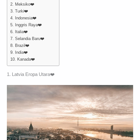
2. Meksiko❤️
3. Turki❤️
4. Indonesia❤️
5. Inggris Raya❤️
6. Italia❤️
7. Selandia Baru❤️
8. Brazil❤️
9. India❤️
10. Kanada❤️
1. Latvia Eropa Utara❤️