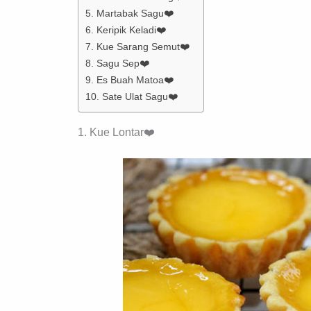
5. Martabak Sagu❤️
6. Keripik Keladi❤️
7. Kue Sarang Semut❤️
8. Sagu Sep❤️
9. Es Buah Matoa❤️
10. Sate Ulat Sagu❤️
1. Kue Lontar❤️