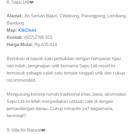
8. Sapu Lidi❤️
Alamat:
Jln.Sersan Bajuri, Cihideung, Parongpong, Lembang,
Bandung
Map:
KlikDisini
Kontak:
(022)2786 915
Harga Mulai:
Rp.635.614
Berlokasi di bawah kaki perbukitan dengan hamparan hijau
nan indah, penginapan unik bernama Sapu Lidi resort ini
termasuk sebagai salah satu tempat singgah unik dan cukup
recommended.
Mengusung konsep rumah tradisional khas Jawa, akomodasi
Sapu Lidi ini telah menyediakan sebuah cafe di dengan
pemandangan danau. Cukup romantis ya? bagaimana,
berminat?
9. Villa Air Natural❤️