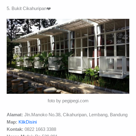
5. Bukit Cikahuripan❤️
foto by pegipegi.com
Alamat:
Jln.Manoko No.38, Cikahuripan, Lembang, Bandung
Map:
KlikDisini
Kontak:
0822 1663 3388