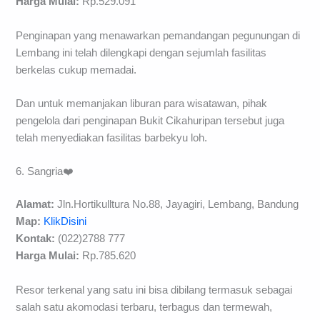
Harga Mulai:
Rp.529.091
Penginapan yang menawarkan pemandangan pegunungan di
Lembang ini telah dilengkapi dengan sejumlah fasilitas
berkelas cukup memadai.
Dan untuk memanjakan liburan para wisatawan, pihak
pengelola dari penginapan Bukit Cikahuripan tersebut juga
telah menyediakan fasilitas barbekyu loh.
6. Sangria❤️
Alamat:
Jln.Hortikulltura No.88, Jayagiri, Lembang, Bandung
Map:
KlikDisini
Kontak:
(022)2788 777
Harga Mulai:
Rp.785.620
Resor terkenal yang satu ini bisa dibilang termasuk sebagai
salah satu akomodasi terbaru, terbagus dan termewah,