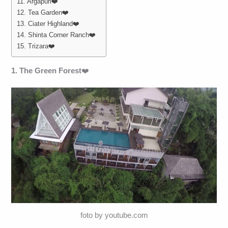
11. Argapuri❤️
12. Tea Garden❤️
13. Ciater Highland❤️
14. Shinta Corner Ranch❤️
15. Trizara❤️
1. The Green Forest
❤️
foto by youtube.com