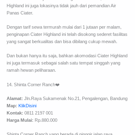
Highland ini juga lokasinya tidak jauh dari pemandian Air
Panas Ciater.
Dengan tarif sewa termurah mulai dari 1 jutaan per malam,
penginapan Ciater Highland ini telah disokong sederet fasilitas
yang sangat berkualitas dan bisa dibilang cukup mewah.
Dan bukan hanya itu saja, bahkan akomodasi Ciater Highland
ini juga termasuk sebagai salah satu tempat singgah yang
ramah hewan peliharaan.
14. Shinta Corner Ranch❤️
Alamat:
Jln.Raya Sukamenak No.21, Pengalengan, Bandung
Map:
KlikDisini
Kontak:
0811 2197 001
Harga Mulai:
Rp.880.000
Shinta Corner Ranch yang berada di pinggir jalan raya