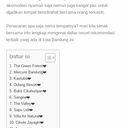
akomodasi nyaman saja namun juga sangat pas untuk
dijadikan tempat beristirahat bersama orang terkasih.
Penasaran apa saja nama tempatnya? mari kita simak
bersama info lengkap mengenai daftar resort rekomendasi
terbaik yang ada di kota Bandung ini.
Daftar isi
1. The Green Forest❤️
2. Mercure Bandung❤️
3. Kastuba❤️
4. Dulang Resort❤️
5. Bukit Cikahuripan❤️
6. Sangria❤️
7. The Valley❤️
8. Sapu Lidi❤️
9. Villa Air Natural❤️
10. Cikole Jayagiri❤️