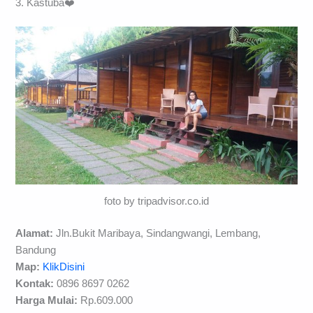
3. Kastuba❤️
foto by tripadvisor.co.id
Alamat:
Jln.Bukit Maribaya, Sindangwangi, Lembang,
Bandung
Map:
KlikDisini
Kontak:
0896 8697 0262
Harga Mulai:
Rp.609.000