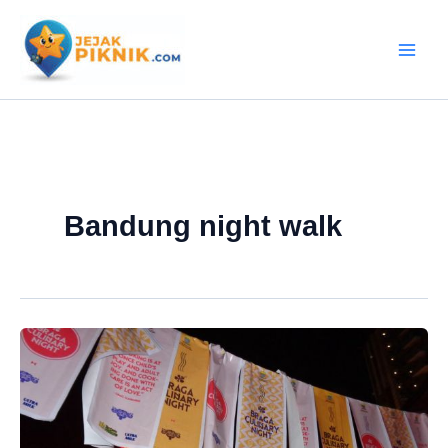
Lewati
ke
konten
Bandung night walk