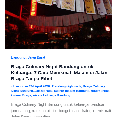
,
Bandung
Jawa Barat
Braga Culinary Night Bandung untuk
Keluarga: 7 Cara Menikmati Malam di Jalan
Braga Tanpa Ribet
clove clove
/
24 April 2026
/
Bandung night walk
,
Braga Culinary
Night Bandung
,
Jalan Braga
,
kuliner malam Bandung
,
rekomendasi
kuliner Braga
,
wisata keluarga Bandung
Braga Culinary Night Bandung untuk keluarga: panduan
jam datang, rute santai, tips budget, dan strategi menikmati